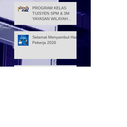
PROGRAM KELAS
TUISYEN SPM & 3M
YAYASAN WILAYAH
PERSEKUTUAN –
YAYASAN HASANAH
CATAT KEJAYAAN
Selamat Menyambut Hari
MEMBANGGAKAN
Pekerja 2026
Majlis Menandatangani
Perjanjian Jual Beli
Rumah Residensi Kecapi
Mesyuarat bersama Ibu
Pejabat Polis Kontinjen
(IPK) KL