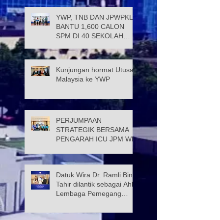
YWP, TNB DAN JPWPKL
BANTU 1,600 CALON
SPM DI 40 SEKOLAH
KUALA LUMPUR
Kunjungan hormat Utusan
Malaysia ke YWP
PERJUMPAAN
STRATEGIK BERSAMA
PENGARAH ICU JPM WP
Datuk Wira Dr. Ramli Bin
Tahir dilantik sebagai Ahli
Lembaga Pemegang
Amanah Yayasan Wilayah
Persekutuan