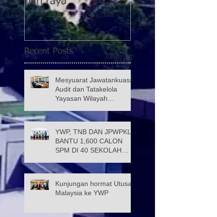
hari raya
kategori 5 di PPR
Taman Wahyu 2
Recent Posts
Mesyuarat Jawatankuasa
Audit dan Tatakelola
Yayasan Wilayah
Persekutuan (JATK)
YWP, TNB DAN JPWPKL
BANTU 1,600 CALON
SPM DI 40 SEKOLAH
KUALA LUMPUR
Kunjungan hormat Utusan
Malaysia ke YWP