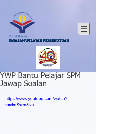
Portal Rasmi
YAYASAN WILAYAH PERSEKUTUAN
YWP Bantu Pelajar SPM
Jawap Soalan
https://www.youtube.com/watch?
v=xlmSxrm8izs