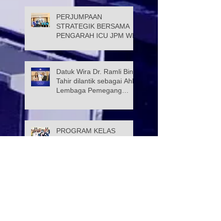
PERJUMPAAN
STRATEGIK BERSAMA
PENGARAH ICU JPM WP
Datuk Wira Dr. Ramli Bin
Tahir dilantik sebagai Ahli
Lembaga Pemegang
Amanah Yayasan Wilayah
Persekutuan
PROGRAM KELAS
TUISYEN SPM & 3M
YAYASAN WILAYAH
PERSEKUTUAN –
YAYASAN HASANAH
CATAT KEJAYAAN
Selamat Menyambut Hari
MEMBANGGAKAN
Pekerja 2026