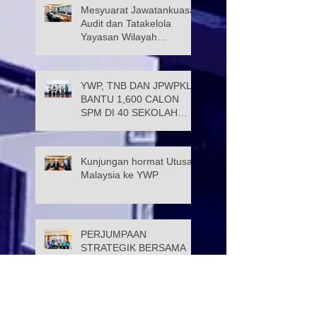
Mesyuarat Jawatankuasa
Audit dan Tatakelola
Yayasan Wilayah
Persekutuan (JATK)
YWP, TNB DAN JPWPKL
BANTU 1,600 CALON
SPM DI 40 SEKOLAH
KUALA LUMPUR
Kunjungan hormat Utusan
Malaysia ke YWP
PERJUMPAAN
STRATEGIK BERSAMA
PENGARAH ICU JPM WP
Datuk Wira Dr. Ramli Bin