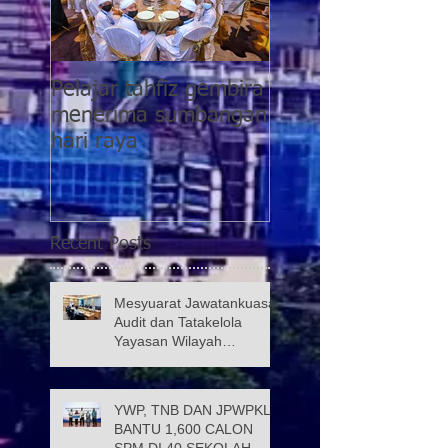
Pelajar tahfiz gembira
YWP bantu pesaki
menerima sumbangan
pasca COVID-19
hari raya
kategori 5 di PPR
Taman Wahyu 2
Recent Posts
Mesyuarat Jawatankuasa
Audit dan Tatakelola
Yayasan Wilayah
Persekutuan (JATK)
YWP, TNB DAN JPWPKL
BANTU 1,600 CALON