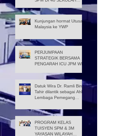
SPM DI 40 SEKOLAH
KUALA LUMPUR
Kunjungan hormat Utusan
Malaysia ke YWP
PERJUMPAAN
STRATEGIK BERSAMA
PENGARAH ICU JPM WP
Datuk Wira Dr. Ramli Bin
Tahir dilantik sebagai Ahli
Lembaga Pemegang
Amanah Yayasan Wilayah
Persekutuan
PROGRAM KELAS
TUISYEN SPM & 3M
YAYASAN WILAYAH