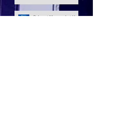
PERSEKUTUAN –
YAYASAN HASANAH
CATAT KEJAYAAN
Selamat Menyambut Hari
MEMBANGGAKAN
Pekerja 2026
Majlis Menandatangani
Perjanjian Jual Beli
Rumah Residensi Kecapi
Mesyuarat bersama Ibu
Pejabat Polis Kontinjen
(IPK) KL
Kunjungan hormat YWP
ke YADIM