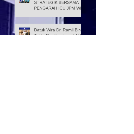
STRATEGIK BERSAMA
PENGARAH ICU JPM WP
Datuk Wira Dr. Ramli Bin
Tahir dilantik sebagai Ahli
Lembaga Pemegang
Amanah Yayasan Wilayah
Persekutuan
PROGRAM KELAS
TUISYEN SPM & 3M
YAYASAN WILAYAH
PERSEKUTUAN –
YAYASAN HASANAH
CATAT KEJAYAAN
Selamat Menyambut Hari
MEMBANGGAKAN
Pekerja 2026
Majlis Menandatangani