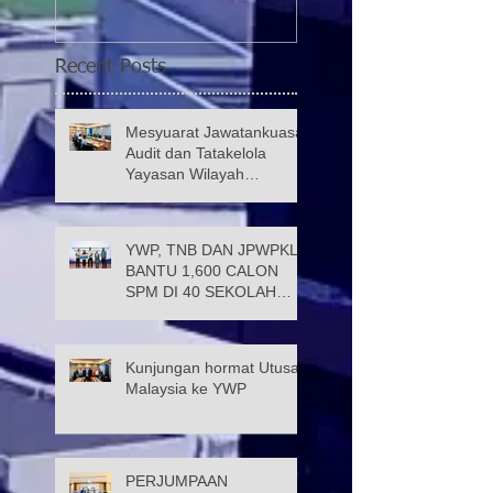
Recent Posts
Mesyuarat Jawatankuasa
Audit dan Tatakelola
Yayasan Wilayah
Persekutuan (JATK)
YWP, TNB DAN JPWPKL
BANTU 1,600 CALON
SPM DI 40 SEKOLAH
KUALA LUMPUR
Kunjungan hormat Utusan
Malaysia ke YWP
PERJUMPAAN