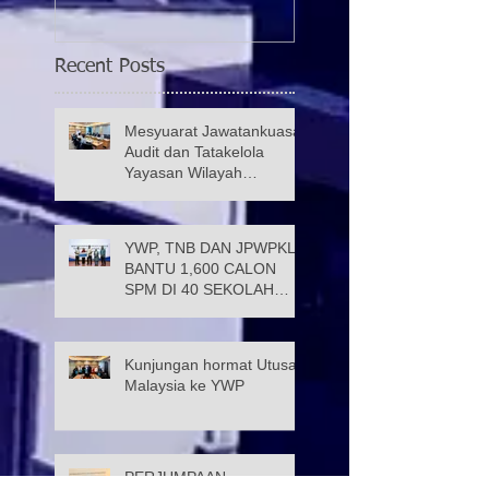
Recent Posts
Mesyuarat Jawatankuasa
Audit dan Tatakelola
Yayasan Wilayah
Persekutuan (JATK)
YWP, TNB DAN JPWPKL
BANTU 1,600 CALON
SPM DI 40 SEKOLAH
KUALA LUMPUR
Kunjungan hormat Utusan
Malaysia ke YWP
PERJUMPAAN