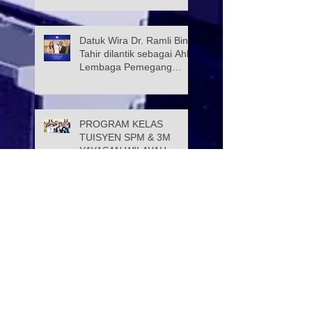
Datuk Wira Dr. Ramli Bin
Tahir dilantik sebagai Ahli
Lembaga Pemegang
Amanah Yayasan Wilayah
Persekutuan
PROGRAM KELAS
TUISYEN SPM & 3M
YAYASAN WILAYAH
PERSEKUTUAN –
YAYASAN HASANAH
CATAT KEJAYAAN
Selamat Menyambut Hari
MEMBANGGAKAN
Pekerja 2026
Majlis Menandatangani
Perjanjian Jual Beli
Rumah Residensi Kecapi