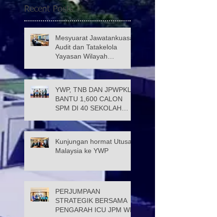
Recent Posts
Mesyuarat Jawatankuasa
Audit dan Tatakelola
Yayasan Wilayah
Persekutuan (JATK)
YWP, TNB DAN JPWPKL
BANTU 1,600 CALON
SPM DI 40 SEKOLAH
KUALA LUMPUR
Kunjungan hormat Utusan
Malaysia ke YWP
PERJUMPAAN
STRATEGIK BERSAMA
PENGARAH ICU JPM WP