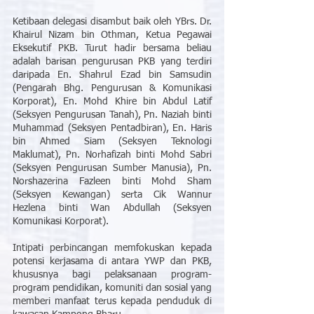
Ketibaan delegasi disambut baik oleh YBrs. Dr. 
Khairul Nizam bin Othman, Ketua Pegawai 
Eksekutif PKB. Turut hadir bersama beliau 
adalah barisan pengurusan PKB yang terdiri 
daripada En. Shahrul Ezad bin Samsudin 
(Pengarah Bhg. Pengurusan & Komunikasi 
Korporat), En. Mohd Khire bin Abdul Latif 
(Seksyen Pengurusan Tanah), Pn. Naziah binti 
Muhammad (Seksyen Pentadbiran), En. Haris 
bin Ahmed Siam (Seksyen Teknologi 
Maklumat), Pn. Norhafizah binti Mohd Sabri 
(Seksyen Pengurusan Sumber Manusia), Pn. 
Norshazerina Fazleen binti Mohd Sham 
(Seksyen Kewangan) serta Cik Wannur 
Hezlena binti Wan Abdullah (Seksyen 
Komunikasi Korporat).
Intipati perbincangan memfokuskan kepada 
potensi kerjasama di antara YWP dan PKB, 
khususnya bagi pelaksanaan program-
program pendidikan, komuniti dan sosial yang 
memberi manfaat terus kepada penduduk di 