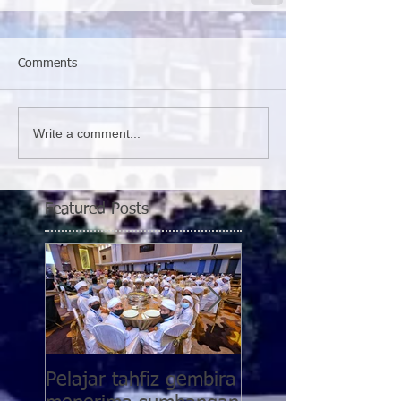
Comments
Write a comment...
Featured Posts
Pelajar tahfiz gembira
YWP bantu pesaki