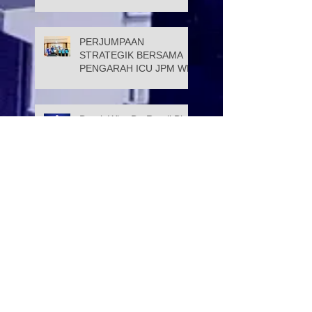
PERJUMPAAN
STRATEGIK BERSAMA
PENGARAH ICU JPM WP
Datuk Wira Dr. Ramli Bin
Tahir dilantik sebagai Ahli
Lembaga Pemegang
Amanah Yayasan Wilayah
Persekutuan
PROGRAM KELAS
TUISYEN SPM & 3M
YAYASAN WILAYAH
PERSEKUTUAN –
YAYASAN HASANAH
CATAT KEJAYAAN
Selamat Menyambut Hari
MEMBANGGAKAN
Pekerja 2026