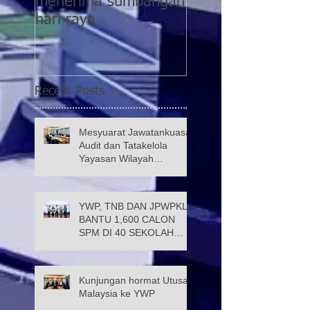
menerima sumbangan
pasca COVID-19
hari raya
kategori 5 di PPR
Taman Wahyu 2
Recent Posts
Mesyuarat Jawatankuasa
Audit dan Tatakelola
Yayasan Wilayah
Persekutuan (JATK)
YWP, TNB DAN JPWPKL
BANTU 1,600 CALON
SPM DI 40 SEKOLAH
KUALA LUMPUR
Kunjungan hormat Utusan
Malaysia ke YWP