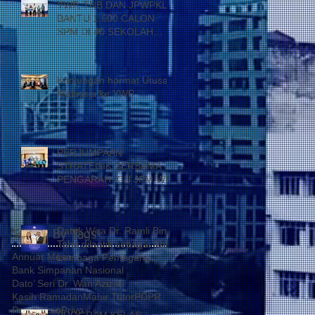
YWP, TNB DAN JPWPKL
BANTU 1,600 CALON
SPM DI 40 SEKOLAH
KUALA LUMPUR
Kunjungan hormat Utusan
Malaysia ke YWP
PERJUMPAAN
STRATEGIK BERSAMA
PENGARAH ICU JPM WP
Datuk Wira Dr. Ramli Bin
Search By Tags
Tahir dilantik sebagai Ahli
Annuar Musa
Lembaga Pemegang
Bank Simpanan Nasional
Amanah Yayasan Wilayah
Dato’ Seri Dr. Wan Azizah
Persekutuan
Kasih Ramadan
Mahir Tutor
PDPR
Pendidikan
Privo
PROGRAM KELAS