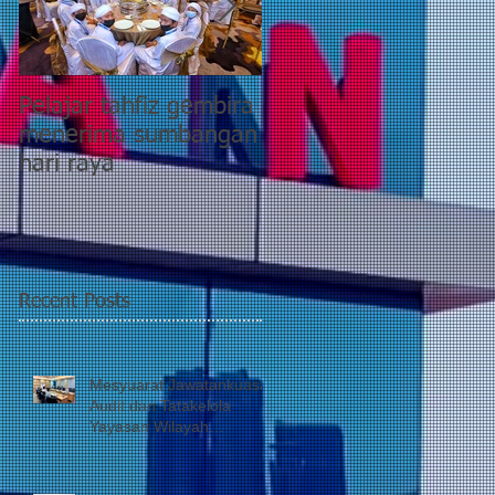
Pelajar tahfiz gembira
YWP bantu pesakit
menerima sumbangan
pasca COVID-19
hari raya
kategori 5 di PPR
Taman Wahyu 2
Recent Posts
Mesyuarat Jawatankuasa
Audit dan Tatakelola
Yayasan Wilayah
Persekutuan (JATK)