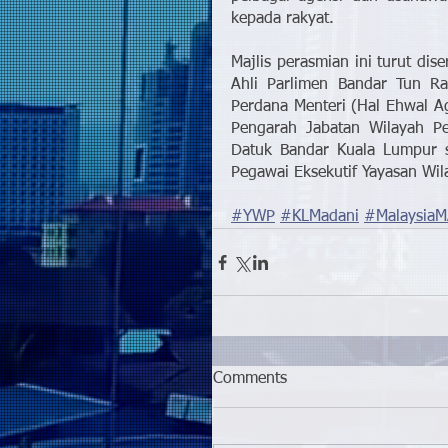
kepada rakyat.
Majlis perasmian ini turut dis
Ahli Parlimen Bandar Tun Raz
Perdana Menteri (Hal Ehwal Ag
Pengarah Jabatan Wilayah Pe
Datuk Bandar Kuala Lumpur s
Pegawai Eksekutif Yayasan Wil
#YWP
#KLMadani
#Malaysia
Comments