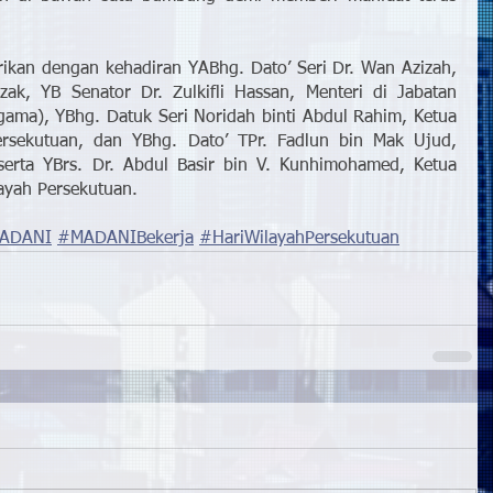
erikan dengan kehadiran YABhg. Dato’ Seri Dr. Wan Azizah, 
ak, YB Senator Dr. Zulkifli Hassan, Menteri di Jabatan 
ama), YBhg. Datuk Seri Noridah binti Abdul Rahim, Ketua 
rsekutuan, dan YBhg. Dato’ TPr. Fadlun bin Mak Ujud, 
erta YBrs. Dr. Abdul Basir bin V. Kunhimohamed, Ketua 
ayah Persekutuan.
MADANI
#MADANIBekerja
#HariWilayahPersekutuan