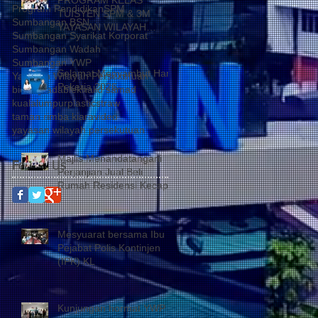
Program Pendidikan
SPM
TUISYEN SPM & 3M
Sumbangan BSN
YAYASAN WILAYAH
Sumbangan Syarikat Korporat
PERSEKUTUAN –
Sumbangan Wadah
YAYASAN HASANAH
Sumbangan YWP
CATAT KEJAYAAN
Selamat Menyambut Hari
Yayasan Wilayah Persekutuan
MEMBANGGAKAN
Pekerja 2026
biodegradable
khalid samad
kualalumpur
plasticstraw
taman rimba kiara
video
yayasan wilayah persekutuan
Majlis Menandatangani
Follow Us
Perjanjian Jual Beli
Rumah Residensi Kecapi
Mesyuarat bersama Ibu
Pejabat Polis Kontinjen
(IPK) KL
Kunjungan hormat YWP