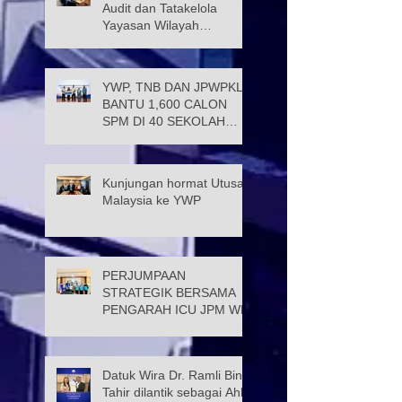
Audit dan Tatakelola
Yayasan Wilayah
Persekutuan (JATK)
YWP, TNB DAN JPWPKL
BANTU 1,600 CALON
SPM DI 40 SEKOLAH
KUALA LUMPUR
Kunjungan hormat Utusan
Malaysia ke YWP
PERJUMPAAN
STRATEGIK BERSAMA
PENGARAH ICU JPM WP
Datuk Wira Dr. Ramli Bin
Tahir dilantik sebagai Ahli