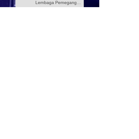
Lembaga Pemegang
Amanah Yayasan Wilayah
Persekutuan
PROGRAM KELAS
TUISYEN SPM & 3M
YAYASAN WILAYAH
PERSEKUTUAN –
YAYASAN HASANAH
CATAT KEJAYAAN
Selamat Menyambut Hari
MEMBANGGAKAN
Pekerja 2026
Majlis Menandatangani
Perjanjian Jual Beli
Rumah Residensi Kecapi
Mesyuarat bersama Ibu
Pejabat Polis Kontinjen