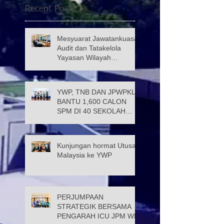
Recent Posts
Mesyuarat Jawatankuasa
Audit dan Tatakelola
Yayasan Wilayah
Persekutuan (JATK)
YWP, TNB DAN JPWPKL
BANTU 1,600 CALON
SPM DI 40 SEKOLAH
KUALA LUMPUR
Kunjungan hormat Utusan
Malaysia ke YWP
PERJUMPAAN
STRATEGIK BERSAMA
PENGARAH ICU JPM WP