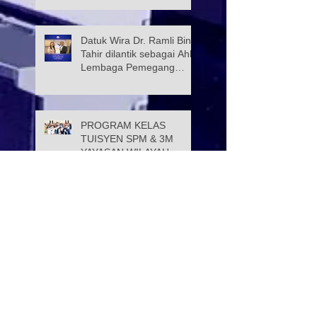
Datuk Wira Dr. Ramli Bin
Tahir dilantik sebagai Ahli
Lembaga Pemegang
Amanah Yayasan Wilayah
Persekutuan
PROGRAM KELAS
TUISYEN SPM & 3M
YAYASAN WILAYAH
PERSEKUTUAN –
YAYASAN HASANAH
CATAT KEJAYAAN
Selamat Menyambut Hari
MEMBANGGAKAN
Pekerja 2026
Majlis Menandatangani
Perjanjian Jual Beli
Rumah Residensi Kecapi