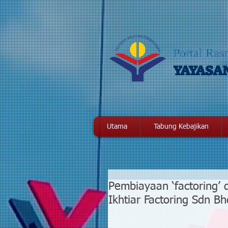
Portal Ras
YAYASA
Utama
Tabung Kebajikan
Pembiayaan ‘factoring’
Ikhtiar Factoring Sdn Bh