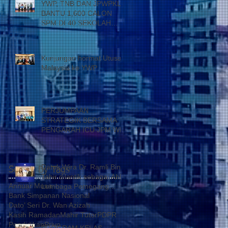
YWP, TNB DAN JPWPKL
BANTU 1,600 CALON
SPM DI 40 SEKOLAH
KUALA LUMPUR
Kunjungan hormat Utusan
Malaysia ke YWP
PERJUMPAAN
STRATEGIK BERSAMA
PENGARAH ICU JPM WP
Datuk Wira Dr. Ramli Bin
Search By Tags
Tahir dilantik sebagai Ahli
Annuar Musa
Lembaga Pemegang
Bank Simpanan Nasional
Amanah Yayasan Wilayah
Dato’ Seri Dr. Wan Azizah
Persekutuan
Kasih Ramadan
Mahir Tutor
PDPR
Pendidikan
Privo
PROGRAM KELAS