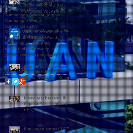
Program Pendidikan
SPM
TUISYEN SPM & 3M
Sumbangan BSN
YAYASAN WILAYAH
Sumbangan Syarikat Korporat
PERSEKUTUAN –
Sumbangan Wadah
YAYASAN HASANAH
Sumbangan YWP
CATAT KEJAYAAN
Selamat Menyambut Hari
Yayasan Wilayah Persekutuan
MEMBANGGAKAN
Pekerja 2026
biodegradable
khalid samad
kualalumpur
plasticstraw
taman rimba kiara
video
yayasan wilayah persekutuan
Majlis Menandatangani
Follow Us
Perjanjian Jual Beli
Rumah Residensi Kecapi
Mesyuarat bersama Ibu
Pejabat Polis Kontinjen
(IPK) KL
Kunjungan hormat YWP