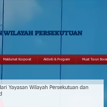
mi
N WILAYAH PERSEKUTUAN
Maklumat Korporat
Aktiviti & Program
Muat Turun Bor
 dari Yayasan Wilayah Persekutuan dan
d