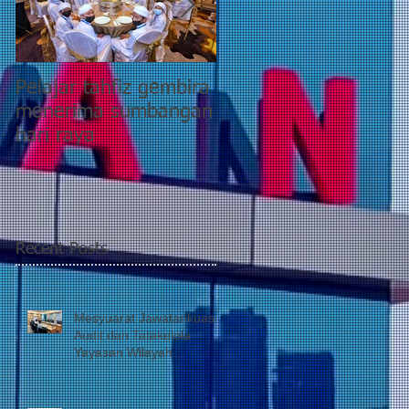
Pelajar tahfiz gembira
YWP bantu pesakit
menerima sumbangan
pasca COVID-19
hari raya
kategori 5 di PPR
Taman Wahyu 2
Recent Posts
Mesyuarat Jawatankuasa
Audit dan Tatakelola
Yayasan Wilayah
Persekutuan (JATK)