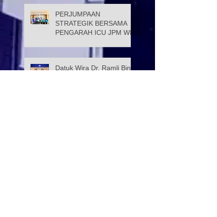
PERJUMPAAN
STRATEGIK BERSAMA
PENGARAH ICU JPM WP
Datuk Wira Dr. Ramli Bin
Tahir dilantik sebagai Ahli
Lembaga Pemegang
Amanah Yayasan Wilayah
Persekutuan
PROGRAM KELAS
TUISYEN SPM & 3M
YAYASAN WILAYAH
PERSEKUTUAN –
YAYASAN HASANAH
CATAT KEJAYAAN
Selamat Menyambut Hari
MEMBANGGAKAN
Pekerja 2026