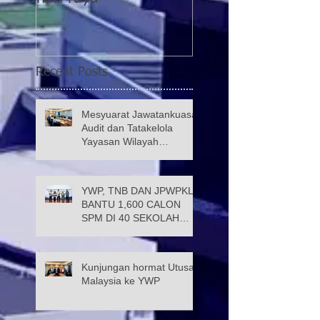
Taman Wahyu 2
Recent Posts
Mesyuarat Jawatankuasa
Audit dan Tatakelola
Yayasan Wilayah
Persekutuan (JATK)
YWP, TNB DAN JPWPKL
BANTU 1,600 CALON
SPM DI 40 SEKOLAH
KUALA LUMPUR
Kunjungan hormat Utusan
Malaysia ke YWP