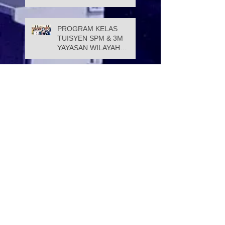
Persekutuan
PROGRAM KELAS
TUISYEN SPM & 3M
YAYASAN WILAYAH
PERSEKUTUAN –
YAYASAN HASANAH
CATAT KEJAYAAN
Selamat Menyambut Hari
MEMBANGGAKAN
Pekerja 2026
Majlis Menandatangani
Perjanjian Jual Beli
Rumah Residensi Kecapi
Mesyuarat bersama Ibu
Pejabat Polis Kontinjen
(IPK) KL