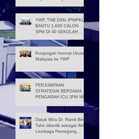
Persekutuan (JATK)
YWP, TNB DAN JPWPKL
BANTU 1,600 CALON
SPM DI 40 SEKOLAH
KUALA LUMPUR
Kunjungan hormat Utusan
Malaysia ke YWP
PERJUMPAAN
STRATEGIK BERSAMA
PENGARAH ICU JPM WP
Datuk Wira Dr. Ramli Bin
Tahir dilantik sebagai Ahli
Lembaga Pemegang
Amanah Yayasan Wilayah