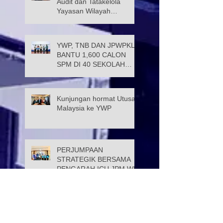
Audit dan Tatakelola
Yayasan Wilayah
Persekutuan (JATK)
YWP, TNB DAN JPWPKL
BANTU 1,600 CALON
SPM DI 40 SEKOLAH
KUALA LUMPUR
Kunjungan hormat Utusan
Malaysia ke YWP
PERJUMPAAN
STRATEGIK BERSAMA
PENGARAH ICU JPM WP
Datuk Wira Dr. Ramli Bin
Tahir dilantik sebagai Ahli