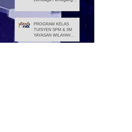
Amanah Yayasan Wilayah
Persekutuan
PROGRAM KELAS
TUISYEN SPM & 3M
YAYASAN WILAYAH
PERSEKUTUAN –
YAYASAN HASANAH
CATAT KEJAYAAN
Selamat Menyambut Hari
MEMBANGGAKAN
Pekerja 2026
Majlis Menandatangani
Perjanjian Jual Beli
Rumah Residensi Kecapi
Mesyuarat bersama Ibu
Pejabat Polis Kontinjen