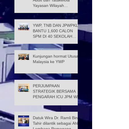
Yayasan Wilayah
Persekutuan (JATK)
YWP, TNB DAN JPWPKL
BANTU 1,600 CALON
SPM DI 40 SEKOLAH
KUALA LUMPUR
Kunjungan hormat Utusan
Malaysia ke YWP
PERJUMPAAN
STRATEGIK BERSAMA
PENGARAH ICU JPM WP
Datuk Wira Dr. Ramli Bin
Tahir dilantik sebagai Ahli
Lembaga Pemegang