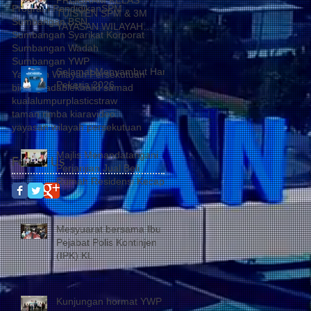
Program Pendidikan
SPM
TUISYEN SPM & 3M
Sumbangan BSN
YAYASAN WILAYAH
Sumbangan Syarikat Korporat
PERSEKUTUAN –
Sumbangan Wadah
YAYASAN HASANAH
Sumbangan YWP
CATAT KEJAYAAN
Selamat Menyambut Hari
Yayasan Wilayah Persekutuan
MEMBANGGAKAN
Pekerja 2026
biodegradable
khalid samad
kualalumpur
plasticstraw
taman rimba kiara
video
yayasan wilayah persekutuan
Majlis Menandatangani
Follow Us
Perjanjian Jual Beli
Rumah Residensi Kecapi
Mesyuarat bersama Ibu
Pejabat Polis Kontinjen
(IPK) KL
Kunjungan hormat YWP