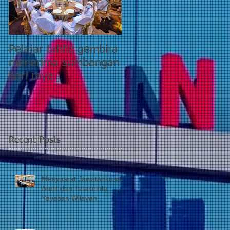
Pelajar tahfiz gembira
YWP bantu pesakit
menerima sumbangan
pasca COVID-19
hari raya
kategori 5 di PPR
Taman Wahyu 2
Recent Posts
Mesyuarat Jawatankuasa
Audit dan Tatakelola
Yayasan Wilayah
Persekutuan (JATK)