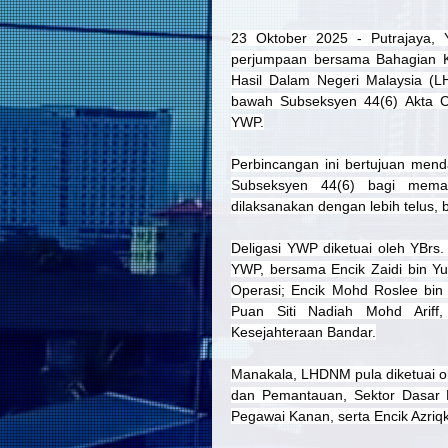
23 Oktober 2025 - Putrajaya, 
perjumpaan bersama Bahagian K
Hasil Dalam Negeri Malaysia (
bawah Subseksyen 44(6) Akta C
YWP.
Perbincangan ini bertujuan mend
Subseksyen 44(6) bagi memas
dilaksanakan dengan lebih telus
Deligasi YWP diketuai oleh YBrs.
YWP, bersama Encik Zaidi bin Y
Operasi; Encik Mohd Roslee bin
Puan Siti Nadiah Mohd Ariff
Kesejahteraan Bandar.
Manakala, LHDNM pula diketuai o
dan Pemantauan, Sektor Dasar Pe
Pegawai Kanan, serta Encik Azriq