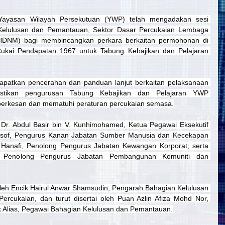
Yayasan Wilayah Persekutuan (YWP) telah mengadakan sesi 
elulusan dan Pemantauan, Sektor Dasar Percukaian Lembaga 
LHDNM) bagi membincangkan perkara berkaitan permohonan di 
ukai Pendapatan 1967 untuk Tabung Kebajikan dan Pelajaran 
apatkan pencerahan dan panduan lanjut berkaitan pelaksanaan 
tikan pengurusan Tabung Kebajikan dan Pelajaran YWP 
, berkesan dan mematuhi peraturan percukaian semasa.
 Dr. Abdul Basir bin V. Kunhimohamed, Ketua Pegawai Eksekutif 
usof, Pengurus Kanan Jabatan Sumber Manusia dan Kecekapan 
 Hanafi, Penolong Pengurus Jabatan Kewangan Korporat; serta 
, Penolong Pengurus Jabatan Pembangunan Komuniti dan 
leh Encik Hairul Anwar Shamsudin, Pengarah Bahagian Kelulusan 
rcukaian, dan turut disertai oleh Puan Azlin Afiza Mohd Nor, 
k Alias, Pegawai Bahagian Kelulusan dan Pemantauan.