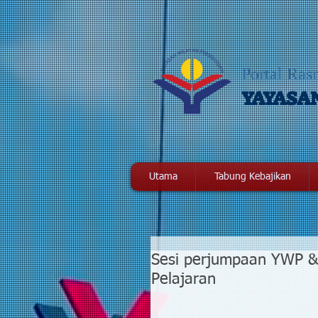
Portal Ras
YAYASA
Utama
Tabung Kebajikan
Sesi perjumpaan YWP &
Pelajaran