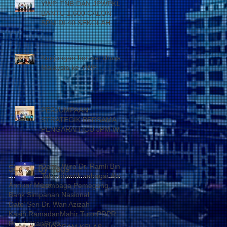
YWP, TNB DAN JPWPKL
BANTU 1,600 CALON
SPM DI 40 SEKOLAH
KUALA LUMPUR
Kunjungan hormat Utusan
Malaysia ke YWP
PERJUMPAAN
STRATEGIK BERSAMA
PENGARAH ICU JPM WP
Datuk Wira Dr. Ramli Bin
Search By Tags
Tahir dilantik sebagai Ahli
Annuar Musa
Lembaga Pemegang
Bank Simpanan Nasional
Amanah Yayasan Wilayah
Dato’ Seri Dr. Wan Azizah
Persekutuan
Kasih Ramadan
Mahir Tutor
PDPR
Pendidikan
Privo
PROGRAM KELAS