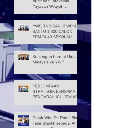
Audit dan Tatakelola
Yayasan Wilayah
Persekutuan (JATK)
YWP, TNB DAN JPWPKL
BANTU 1,600 CALON
SPM DI 40 SEKOLAH
KUALA LUMPUR
Kunjungan hormat Utusan
Malaysia ke YWP
PERJUMPAAN
STRATEGIK BERSAMA
PENGARAH ICU JPM WP
Datuk Wira Dr. Ramli Bin
Tahir dilantik sebagai Ahli