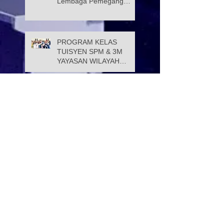
Lembaga Pemegang
Amanah Yayasan Wilayah
Persekutuan
PROGRAM KELAS
TUISYEN SPM & 3M
YAYASAN WILAYAH
PERSEKUTUAN –
YAYASAN HASANAH
CATAT KEJAYAAN
Selamat Menyambut Hari
MEMBANGGAKAN
Pekerja 2026
Majlis Menandatangani
Perjanjian Jual Beli
Rumah Residensi Kecapi
Mesyuarat bersama Ibu
Pejabat Polis Kontinjen