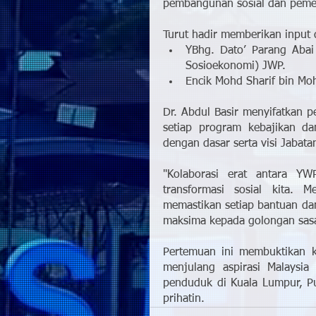
pembangunan sosial dan pemer
Turut hadir memberikan input d
YBhg. Dato’ Parang Aba
Sosioekonomi) JWP.
Encik Mohd Sharif bin M
Dr. Abdul Basir menyifatkan p
setiap program kebajikan d
dengan dasar serta visi Jabat
"Kolaborasi erat antara Y
transformasi sosial kita. M
memastikan setiap bantuan d
maksima kepada golongan sasar
Pertemuan ini membuktikan k
menjulang aspirasi Malaysia
penduduk di Kuala Lumpur, Put
prihatin.