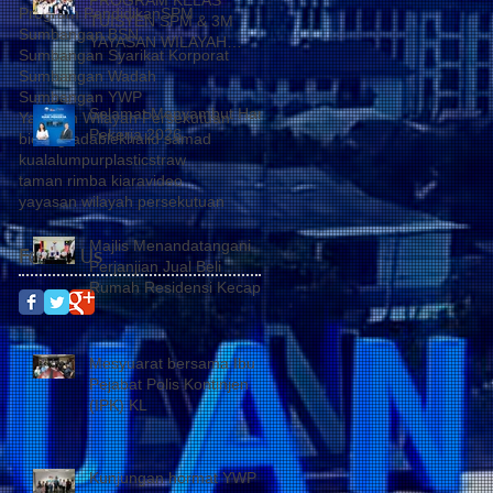
Program Pendidikan
SPM
TUISYEN SPM & 3M
Sumbangan BSN
YAYASAN WILAYAH
Sumbangan Syarikat Korporat
PERSEKUTUAN –
Sumbangan Wadah
YAYASAN HASANAH
Sumbangan YWP
CATAT KEJAYAAN
Selamat Menyambut Hari
Yayasan Wilayah Persekutuan
MEMBANGGAKAN
Pekerja 2026
biodegradable
khalid samad
kualalumpur
plasticstraw
taman rimba kiara
video
yayasan wilayah persekutuan
Majlis Menandatangani
Follow Us
Perjanjian Jual Beli
Rumah Residensi Kecapi
Mesyuarat bersama Ibu
Pejabat Polis Kontinjen
(IPK) KL
Kunjungan hormat YWP