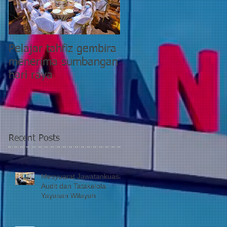
Pelajar tahfiz gembira
YWP bantu pesakit
menerima sumbangan
pasca COVID-19
hari raya
kategori 5 di PPR
Taman Wahyu 2
Recent Posts
Mesyuarat Jawatankuasa
Audit dan Tatakelola
Yayasan Wilayah
Persekutuan (JATK)