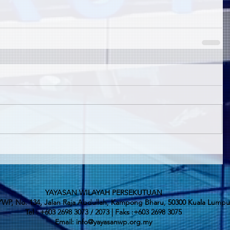
YAYASAN WILAYAH PERSEKUTUAN
WP, No. 134, Jalan Raja Abdullah, Kampong Bharu, 50300 Kuala Lumpu
Tel : +603 2698 3073 / 2073 | Faks :+603 2698 3075
Email:
info@yayasanwp.org.my