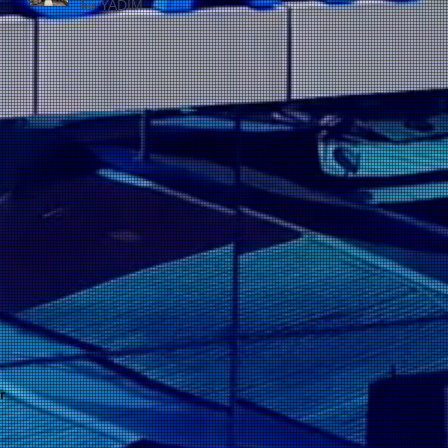
ke YADIM
r