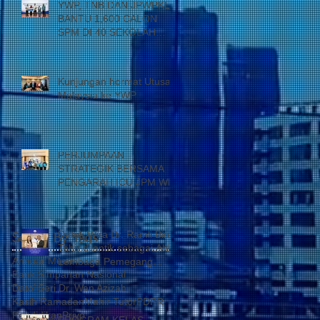
YWP, TNB DAN JPWPKL
BANTU 1,600 CALON
SPM DI 40 SEKOLAH
KUALA LUMPUR
Kunjungan hormat Utusan
Malaysia ke YWP
PERJUMPAAN
STRATEGIK BERSAMA
PENGARAH ICU JPM WP
Datuk Wira Dr. Ramli Bin
Search By Tags
Tahir dilantik sebagai Ahli
Annuar Musa
Lembaga Pemegang
Bank Simpanan Nasional
Amanah Yayasan Wilayah
Dato’ Seri Dr. Wan Azizah
Persekutuan
Kasih Ramadan
Mahir Tutor
PDPR
Pendidikan
Privo
PROGRAM KELAS