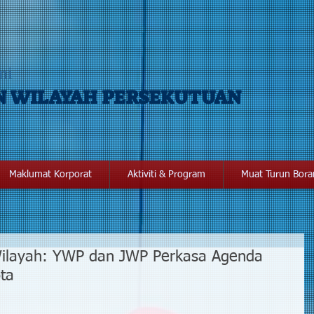
mi
N WILAYAH PERSEKUTUAN
Maklumat Korporat
Aktiviti & Program
Muat Turun Bor
ilayah: YWP dan JWP Perkasa Agenda
ta