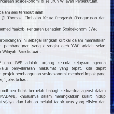
kasaan sosioekonomi di seluruh Wilayah Persekutuan.
alam sesi tersebut ialah:
i @ Thomas, Timbalan Ketua Pengarah (Pengurusan dan 
ohamad Yaakob, Pengarah Bahagian Sosioekonomi JWP.
erbincangan ini sebagai langkah kritikal dalam memastikan 
an pembangunan yang dirangka oleh YWP adalah selari 
an Wilayah Persekutuan.
WP dan JWP adalah tunjang kepada kejayaan agenda 
elalui penyelarasan maklumat yang tepat, kita dapat 
an projek pembangunan sosioekonomi memberi impak yang 
," jelas beliau.
omitmen tidak berbelah bahagi kedua-dua agensi dalam 
 MADANI, khususnya dalam meningkatkan kualiti hidup 
rajaya, dan Labuan melalui tadbir urus yang efisien dan 