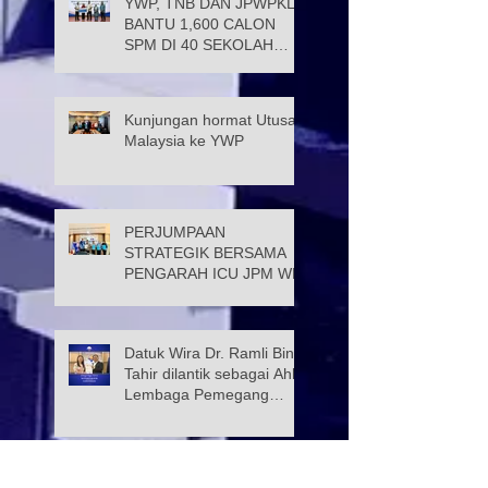
YWP, TNB DAN JPWPKL
BANTU 1,600 CALON
SPM DI 40 SEKOLAH
KUALA LUMPUR
Kunjungan hormat Utusan
Malaysia ke YWP
PERJUMPAAN
STRATEGIK BERSAMA
PENGARAH ICU JPM WP
Datuk Wira Dr. Ramli Bin
Tahir dilantik sebagai Ahli
Lembaga Pemegang
Amanah Yayasan Wilayah
Persekutuan
PROGRAM KELAS