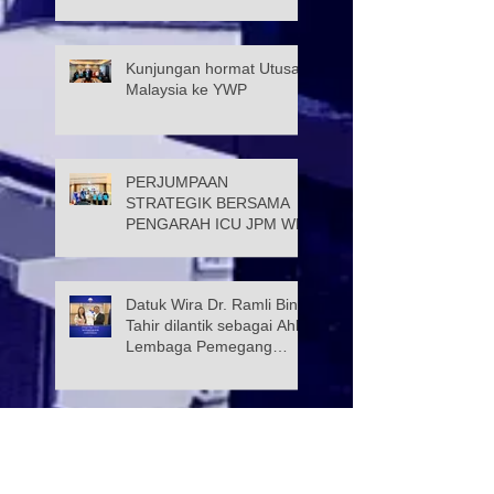
KUALA LUMPUR
Kunjungan hormat Utusan
Malaysia ke YWP
PERJUMPAAN
STRATEGIK BERSAMA
PENGARAH ICU JPM WP
Datuk Wira Dr. Ramli Bin
Tahir dilantik sebagai Ahli
Lembaga Pemegang
Amanah Yayasan Wilayah
Persekutuan
PROGRAM KELAS
TUISYEN SPM & 3M
YAYASAN WILAYAH