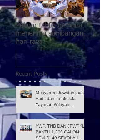
Pelajar tahfiz gembira
YWP bantu pesaki
menerima sumbangan
pasca COVID-19
hari raya
kategori 5 di PPR
Taman Wahyu 2
Recent Posts
Mesyuarat Jawatankuasa
Audit dan Tatakelola
Yayasan Wilayah
Persekutuan (JATK)
YWP, TNB DAN JPWPKL
BANTU 1,600 CALON
SPM DI 40 SEKOLAH