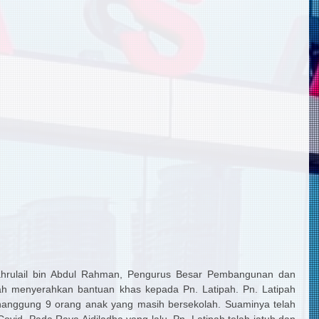
ahrulail bin Abdul Rahman, Pengurus Besar Pembangunan dan 
ah menyerahkan bantuan khas kepada Pn. Latipah. Pn. Latipah 
anggung 9 orang anak yang masih bersekolah. Suaminya telah 
vid. Pada Raya Aidiladha yang lalu, Pn. Latipah telah jatuh dan 