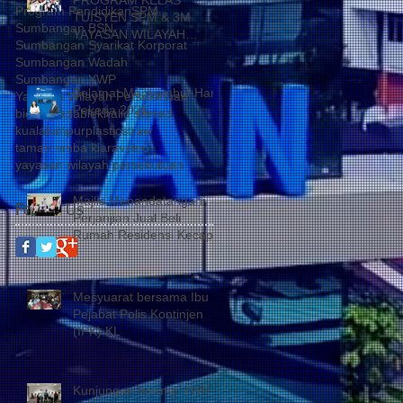
Program Pendidikan
SPM
TUISYEN SPM & 3M
Sumbangan BSN
YAYASAN WILAYAH
Sumbangan Syarikat Korporat
PERSEKUTUAN –
Sumbangan Wadah
YAYASAN HASANAH
Sumbangan YWP
CATAT KEJAYAAN
Selamat Menyambut Hari
Yayasan Wilayah Persekutuan
MEMBANGGAKAN
Pekerja 2026
biodegradable
khalid samad
kualalumpur
plasticstraw
taman rimba kiara
video
yayasan wilayah persekutuan
Majlis Menandatangani
Follow Us
Perjanjian Jual Beli
Rumah Residensi Kecapi
Mesyuarat bersama Ibu
Pejabat Polis Kontinjen
(IPK) KL
Kunjungan hormat YWP