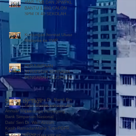
YWP, TNB DAN JPWPKL
BANTU 1,600 CALON
SPM DI 40 SEKOLAH
KUALA LUMPUR
Kunjungan hormat Utusan
Malaysia ke YWP
PERJUMPAAN
STRATEGIK BERSAMA
PENGARAH ICU JPM WP
Datuk Wira Dr. Ramli Bin
Search By Tags
Tahir dilantik sebagai Ahli
Annuar Musa
Lembaga Pemegang
Bank Simpanan Nasional
Amanah Yayasan Wilayah
Dato’ Seri Dr. Wan Azizah
Persekutuan
Kasih Ramadan
Mahir Tutor
PDPR
Pendidikan
Privo
PROGRAM KELAS