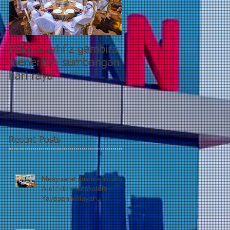
Pelajar tahfiz gembira
YWP bantu pesakit
menerima sumbangan
pasca COVID-19
hari raya
kategori 5 di PPR
Taman Wahyu 2
Recent Posts
Mesyuarat Jawatankuasa
Audit dan Tatakelola
Yayasan Wilayah
Persekutuan (JATK)