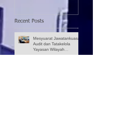
Recent Posts
Mesyuarat Jawatankuasa
Audit dan Tatakelola
Yayasan Wilayah
Persekutuan (JATK)
YWP, TNB DAN JPWPKL
BANTU 1,600 CALON
SPM DI 40 SEKOLAH
KUALA LUMPUR
Kunjungan hormat Utusan
Malaysia ke YWP