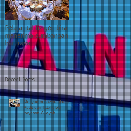
Pelajar tahfiz gembira
YWP bantu pesakit
menerima sumbangan
pasca COVID-19
hari raya
kategori 5 di PPR
Taman Wahyu 2
Recent Posts
Mesyuarat Jawatankuasa
Audit dan Tatakelola
Yayasan Wilayah
Persekutuan (JATK)