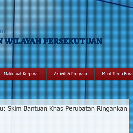
mi
N WILAYAH PERSEKUTUAN
Maklumat Korporat
Aktiviti & Program
Muat Turun Bor
u: Skim Bantuan Khas Perubatan Ringankan