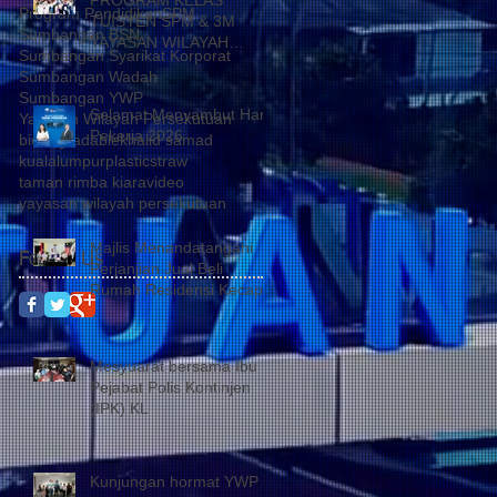
Program Pendidikan
SPM
TUISYEN SPM & 3M
Sumbangan BSN
YAYASAN WILAYAH
Sumbangan Syarikat Korporat
PERSEKUTUAN –
Sumbangan Wadah
YAYASAN HASANAH
Sumbangan YWP
CATAT KEJAYAAN
Selamat Menyambut Hari
Yayasan Wilayah Persekutuan
MEMBANGGAKAN
Pekerja 2026
biodegradable
khalid samad
kualalumpur
plasticstraw
taman rimba kiara
video
yayasan wilayah persekutuan
Majlis Menandatangani
Follow Us
Perjanjian Jual Beli
Rumah Residensi Kecapi
Mesyuarat bersama Ibu
Pejabat Polis Kontinjen
(IPK) KL
Kunjungan hormat YWP