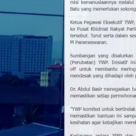
misi kemanusiaannya melalui
Batu yang memerlukan sokonga
Ketua Pegawai Eksekutif YWP, 
ke Pusat Khidmat Rakyat Par
tersebut. Turut serta dalam ses
M Parameswaran.
Sumbangan yang disalurkan 
(Perubatan) YWP. Inisiatif 
off untuk membantu mering
mendesak yang dihadapi oleh 
Dr. Abdul Basir menegaskan b
memastikan setiap permohonan 
"YWP komited untuk bertindak
memastikan bantuan ini sampa
kesihatan agar kebajikan merek