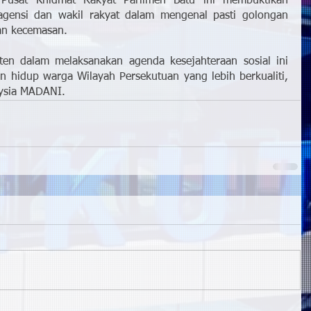
usat Khidmat Rakyat Parlimen Batu ini membuktikan 
agensi dan wakil rakyat dalam mengenal pasti golongan 
an kecemasan.
en dalam melaksanakan agenda kesejahteraan sosial ini 
 hidup warga Wilayah Persekutuan yang lebih berkualiti, 
aysia MADANI.