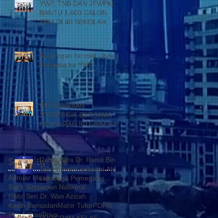
YWP, TNB DAN JPWPKL
BANTU 1,600 CALON
SPM DI 40 SEKOLAH
KUALA LUMPUR
Kunjungan hormat Utusan
Malaysia ke YWP
PERJUMPAAN
STRATEGIK BERSAMA
PENGARAH ICU JPM WP
Datuk Wira Dr. Ramli Bin
Search By Tags
Tahir dilantik sebagai Ahli
Annuar Musa
Lembaga Pemegang
Bank Simpanan Nasional
Amanah Yayasan Wilayah
Dato’ Seri Dr. Wan Azizah
Persekutuan
Kasih Ramadan
Mahir Tutor
PDPR
Pendidikan
Privo
PROGRAM KELAS