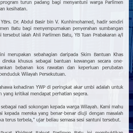
 program turun padang bagi menyantuni warga Parlimen 
n kesihatan.
YBrs. Dr. Abdul Basir bin V. Kunhimohamed, hadir sendiri 
limen Batu bagi menyempurnakan penyerahan sumbangan 
i tersebut ialah Ahli Parlimen Batu, YB Tuan Prabakaran a/l 
ini merupakan sebahagian daripada Skim Bantuan Khas 
ini direka khusus sebagai bantuan kewangan secara one-
ankan bebanan kos rawatan dan keperluan perubatan 
penduduk Wilayah Persekutuan.
ahawa kehadiran YWP di peringkat akar umbi adalah untuk 
yang kritikal mendapat perhatian segera.
 sebagai nadi sokongan kepada warga Wilayah. Kami mahu 
i kepada mereka yang benar-benar diuji dengan masalah 
a terus terbela," ujar beliau semasa sesi santuni tersebut.