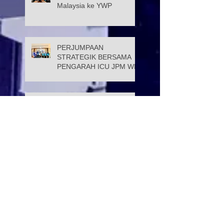
Malaysia ke YWP
PERJUMPAAN
STRATEGIK BERSAMA
PENGARAH ICU JPM WP
Datuk Wira Dr. Ramli Bin
Tahir dilantik sebagai Ahli
Lembaga Pemegang
Amanah Yayasan Wilayah
Persekutuan
PROGRAM KELAS
TUISYEN SPM & 3M
YAYASAN WILAYAH
PERSEKUTUAN –
YAYASAN HASANAH
CATAT KEJAYAAN
Selamat Menyambut Hari
MEMBANGGAKAN
Pekerja 2026