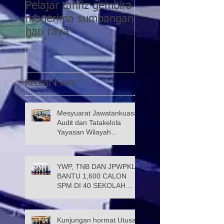
Pelajar tahfiz gembira
YWP bantu pesaki
menerima sumbangan
pasca COVID-19
hari raya
kategori 5 di PPR
Taman Wahyu 2
Recent Posts
Mesyuarat Jawatankuasa
Audit dan Tatakelola
Yayasan Wilayah
Persekutuan (JATK)
YWP, TNB DAN JPWPKL
BANTU 1,600 CALON
SPM DI 40 SEKOLAH
KUALA LUMPUR
Kunjungan hormat Utusan