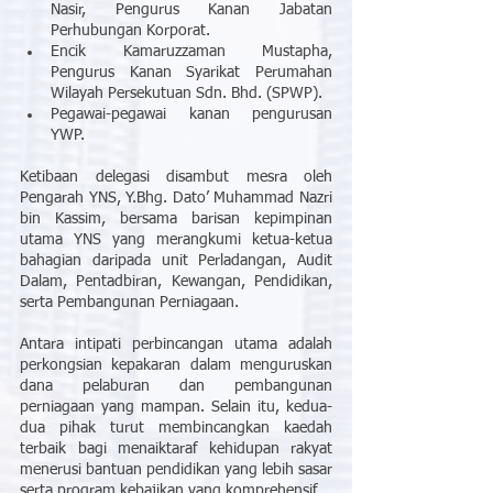
Nasir, Pengurus Kanan Jabatan 
Perhubungan Korporat.
Encik Kamaruzzaman Mustapha, 
Pengurus Kanan Syarikat Perumahan 
Wilayah Persekutuan Sdn. Bhd. (SPWP).
Pegawai-pegawai kanan pengurusan 
YWP.
Ketibaan delegasi disambut mesra oleh 
Pengarah YNS, Y.Bhg. Dato’ Muhammad Nazri 
bin Kassim, bersama barisan kepimpinan 
utama YNS yang merangkumi ketua-ketua 
bahagian daripada unit Perladangan, Audit 
Dalam, Pentadbiran, Kewangan, Pendidikan, 
serta Pembangunan Perniagaan.
Antara intipati perbincangan utama adalah 
perkongsian kepakaran dalam menguruskan 
dana pelaburan dan pembangunan 
perniagaan yang mampan. Selain itu, kedua-
dua pihak turut membincangkan kaedah 
terbaik bagi menaiktaraf kehidupan rakyat 
menerusi bantuan pendidikan yang lebih sasar 
serta program kebajikan yang komprehensif.