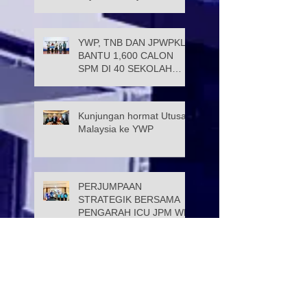
Persekutuan (JATK)
YWP, TNB DAN JPWPKL
BANTU 1,600 CALON
SPM DI 40 SEKOLAH
KUALA LUMPUR
Kunjungan hormat Utusan
Malaysia ke YWP
PERJUMPAAN
STRATEGIK BERSAMA
PENGARAH ICU JPM WP
Datuk Wira Dr. Ramli Bin
Tahir dilantik sebagai Ahli
Lembaga Pemegang
Amanah Yayasan Wilayah