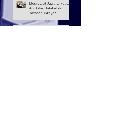
Mesyuarat Jawatankuasa
Audit dan Tatakelola
Yayasan Wilayah
Persekutuan (JATK)
YWP, TNB DAN JPWPKL
BANTU 1,600 CALON
SPM DI 40 SEKOLAH
KUALA LUMPUR
Kunjungan hormat Utusan
Malaysia ke YWP
PERJUMPAAN
STRATEGIK BERSAMA
PENGARAH ICU JPM WP
Datuk Wira Dr. Ramli Bin