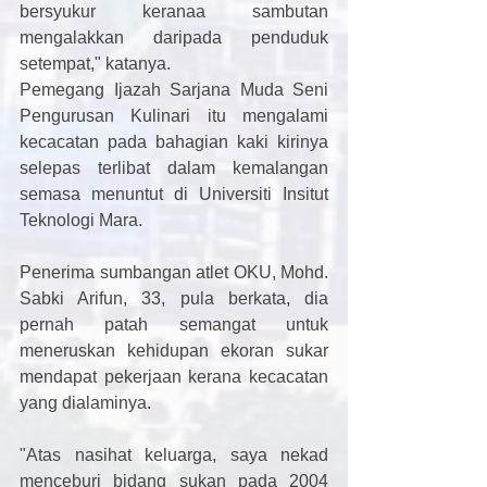
bersyukur keranaa sambutan 
mengalakkan daripada penduduk 
setempat," katanya. 
Pemegang Ijazah Sarjana Muda Seni 
Pengurusan Kulinari itu mengalami 
kecacatan pada bahagian kaki kirinya 
selepas terlibat dalam kemalangan 
semasa menuntut di Universiti Insitut 
Teknologi Mara. 
Penerima sumbangan atlet OKU, Mohd. 
Sabki Arifun, 33, pula berkata, dia 
pernah patah semangat untuk 
meneruskan kehidupan ekoran sukar 
mendapat pekerjaan kerana kecacatan 
yang dialaminya. 
"Atas nasihat keluarga, saya nekad 
menceburi bidang sukan pada 2004 